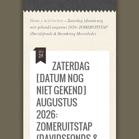
Home
»
Activiteiten
»
Zaterdag [datum nog
niet gekend] augustus 2026: ZOMERUITSTAP
(Davidsfonds & Heemkring Moorslede)
ZO
25
ZATERDAG
[DATUM NOG
NIET GEKEND]
AUGUSTUS
2026:
ZOMERUITSTAP
(DAVIDSFONDS &