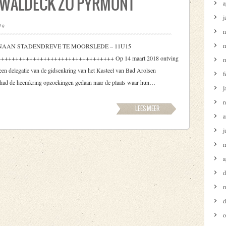
 WALDECK ZU PYRMONT
a
j
19
n
m
ENAAN STADENDREVE TE MOORSLEDE – 11U15
++++++++++++++++++++++++++++++ Op 14 maart 2018 ontving
m
en delegatie van de gidsenkring van het Kasteel van Bad Arolsen
f
g had de heemkring opzoekingen gedaan naar de plaats waar hun…
j
n
LEES MEER
a
j
m
a
d
m
d
o