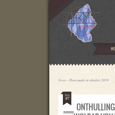
HO
HO
Home
»
Posts made in oktober, 2019
MA
07
ONTHULLING