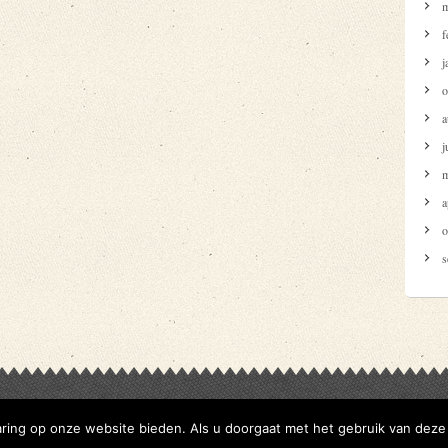
m
f
j
o
a
j
m
a
o
s
ring op onze website bieden. Als u doorgaat met het gebruik van deze 
Copyright © 2019 -
Website door Your Mind Our Work
-
Privacy