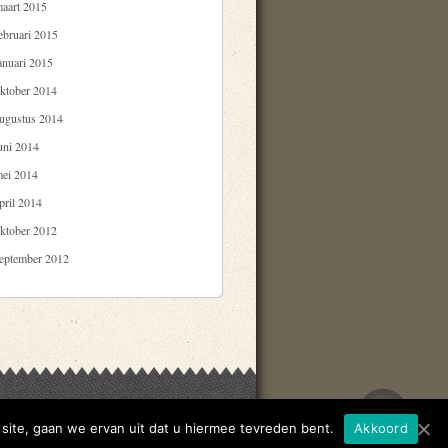
aart 2015
ebruari 2015
anuari 2015
ktober 2014
ugustus 2014
uni 2014
ei 2014
pril 2014
ktober 2012
eptember 2012
site, gaan we ervan uit dat u hiermee tevreden bent.
Akkoord