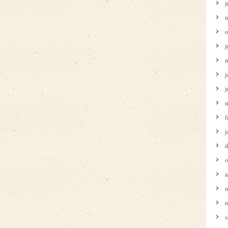
j
m
o
j
m
j
j
m
f
j
d
o
a
m
n
s